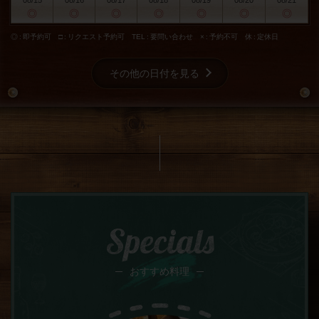
08/15
08/16
08/17
08/18
08/19
08/20
08/21
◎
◎
◎
◎
◎
◎
◎
◎
即予約可
□
リクエスト予約可
TEL
要問い合わせ
×
予約不可
休
定休日
その他の日付を見る
Specials
おすすめ料理