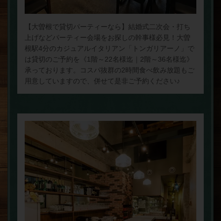
【大曽根で貸切パーティーなら】結婚式二次会・打ち
上げなどパーティー会場をお探しの幹事様必見！大曽
根駅4分のカジュアルイタリアン「トンガリアーノ」で
は貸切のご予約を《1階～22名様迄｜2階～36名様迄》
承っております。コスパ抜群の2時間食べ飲み放題もご
用意していますので、併せて是非ご予約ください♪