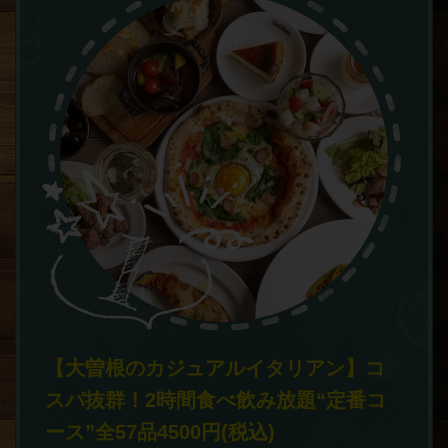
【大曽根のカジュアルイタリアン】コ
スパ抜群！2時間食べ飲み放題“定番コ
ース”全57品4500円(税込)