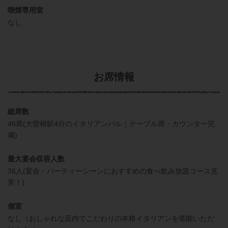
喫煙専用室
なし
お席情報
総席数
46席(大曽根駅4分のイタリアンバル｜テーブル席・カウンター完
備)
最大宴会収容人数
36人(宴会・パーティーシーンにおすすめの食べ飲み放題コース充
実！)
個室
なし（おしゃれな店内でこだわりの本格イタリアンを堪能いただ