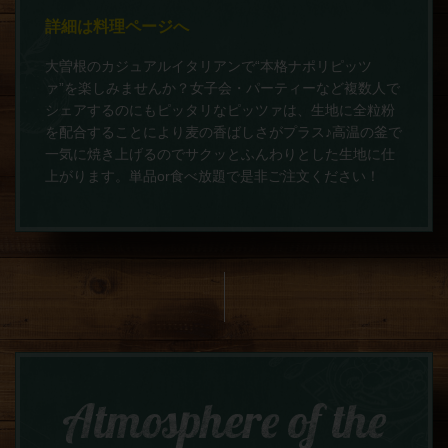
詳細は料理ページへ
大曽根のカジュアルイタリアンで“本格ナポリピッツ
ァ”を楽しみませんか？女子会・パーティーなど複数人で
シェアするのにもピッタリなピッツァは、生地に全粒粉
を配合することにより麦の香ばしさがプラス♪高温の釜で
一気に焼き上げるのでサクッとふんわりとした生地に仕
上がります。単品or食べ放題で是非ご注文ください！
Atmosphere of the