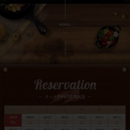
SCROLL
Reservation
ネット予約の空席状況
土
日
月
火
水
木
金
08/08
08/09
08/10
08/11
08/12
08/13
08/14
TEL
◎
◎
◎
◎
◎
◎