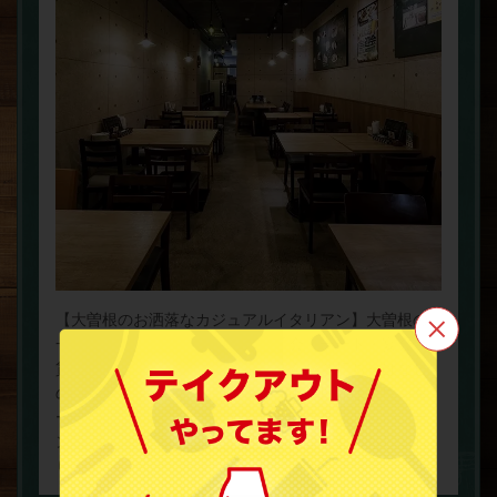
【大曽根のお洒落なカジュアルイタリアン】大曽根の
一軒家イタリアン＆バルで、女子会・デート・宴会・
この店舗情報をシェアする
貸切パーティーなどを満喫しませんか？打ちっぱなし
の壁がスタイリッシュな空間を演出。座席はカウンタ
ーと大小テーブル席を完備しているので、幅広いシー
ナポリピッツァ＆イタリアンバル トンガリアーノ大曽根
ンに対応可能です！皆様のご来店心よりお待ちしてお
駅前店
ります♪
愛知県名古屋市北区大曽根３-13
https://tongaria-nooozone.owst.jp/