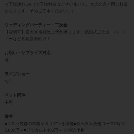
お子様連れOK（お子様料金はございません。大人の方と同じ料金
となります。予めご了承ください。）
ウェディングパーティー・二次会
【貸切可】最大30名様迄ご予約承ります。結婚式二次会・パーテ
ィーなど各種宴会歓迎！
お祝い・サプライズ対応
可
ライブショー
なし
ペット同伴
不可
備考
■コスパ抜群の本格イタリアンを堪能■食べ飲み放題コース2時間
3,800円～■アラカルト400円～ ※税込価格